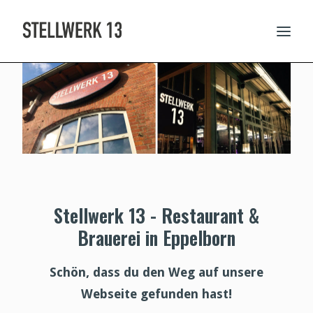
AKTUELLES UND TERMINE
SPEISEKARTE
RESERVIERUNG
THEMENABENDE
FEIERN IM STELLWERK
CATERING UND EPPELS
Stellwerk 13 - Restaurant &
ÜBER UNS
Brauerei in Eppelborn
Schön, dass du den Weg auf unsere
Webseite gefunden hast!