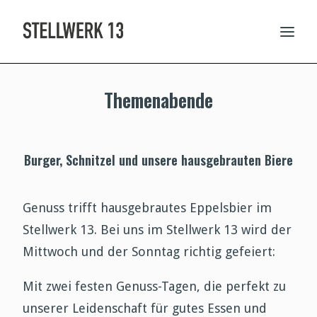
Themenabende
AKTUELLES UND TERMINE
SPEISEKARTE
RESERVIERUNG
Burger, Schnitzel und unsere hausgebrauten Biere
THEMENABENDE
FEIERN IM STELLWERK
Genuss trifft hausgebrautes Eppelsbier im
CATERING UND EPPELS
Stellwerk 13. Bei uns im Stellwerk 13 wird der
ÜBER UNS
Mittwoch und der Sonntag richtig gefeiert:
Mit zwei festen Genuss-Tagen, die perfekt zu
unserer Leidenschaft für gutes Essen und