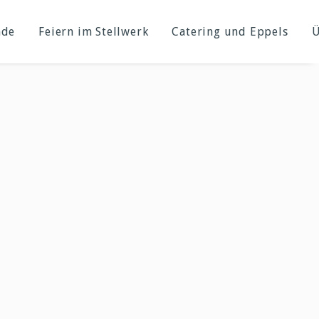
nde
Feiern im Stellwerk
Catering und Eppels
Ü