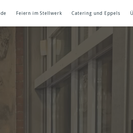
nde
Feiern im Stellwerk
Catering und Eppels
Ü