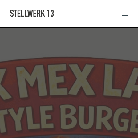
AKTUELLES UND TERMINE
SPEISEKARTE
RESERVIERUNG
THEMENABENDE
FEIERN IM STELLWERK
CATERING UND EPPELS
ÜBER UNS